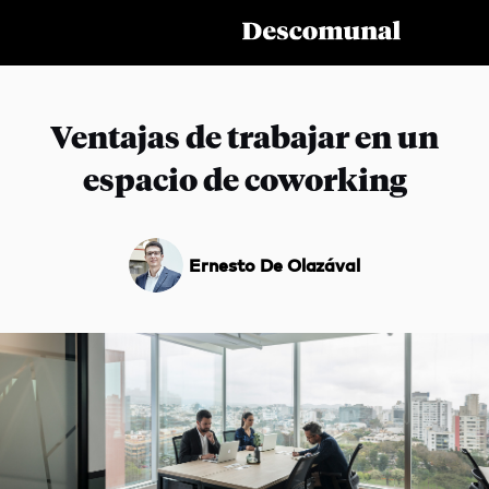
Ventajas de trabajar en un
espacio de coworking
Servicios
Temas
Ernesto De Olazával
Te Puede Interesar
¿QUÉ ESTÁS BUSCANDO?