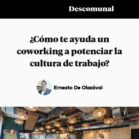
¿Cómo te ayuda un
coworking a potenciar la
Servicios
cultura de trabajo?
Temas
Te Puede Interesar
Ernesto De Olazával
¿QUÉ ESTÁS BUSCANDO?