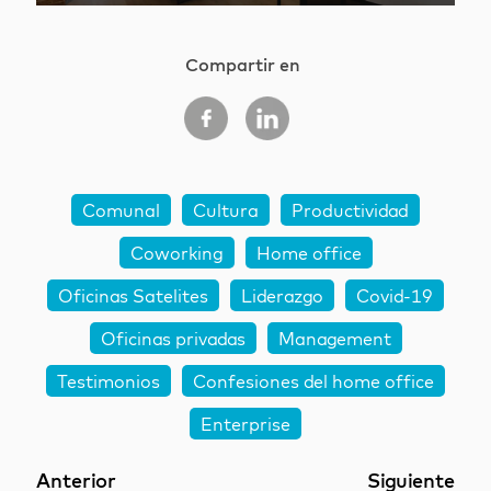
Compartir en
Comunal
Cultura
Productividad
Coworking
Home office
Oficinas Satelites
Liderazgo
Covid-19
Oficinas privadas
Management
Testimonios
Confesiones del home office
Enterprise
Anterior
Siguiente