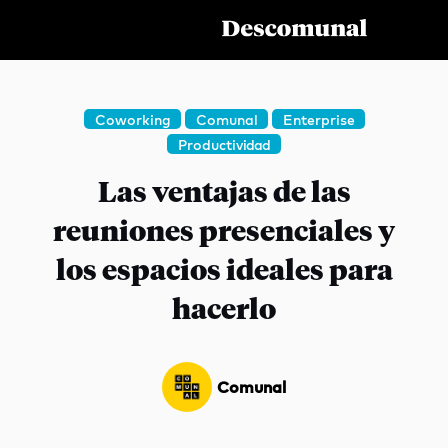
Coworking
Comunal
Enterprise
Productividad
Servicios
Las ventajas de las
Temas
reuniones presenciales y
los espacios ideales para
Te Puede Interesar
hacerlo
¿QUÉ ESTÁS BUSCANDO?
Comunal